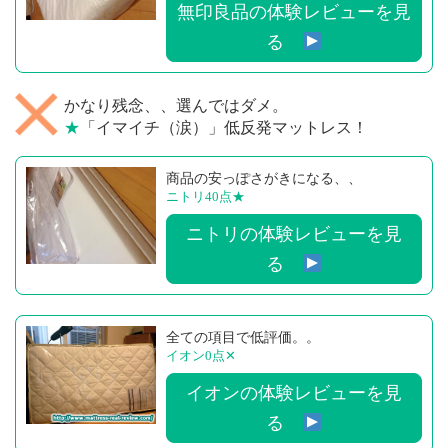
無印良品の体験レビューを見
る
かなり残念、、選んではダメ。
★
「イマイチ（涙）」低反発マットレス！
商品の安っぽさがきになる、、
ニトリ40点
★
ニトリの体験レビューを見
る
全ての項目で低評価。。
イオン0点
✕
イオンの体験レビューを見
る