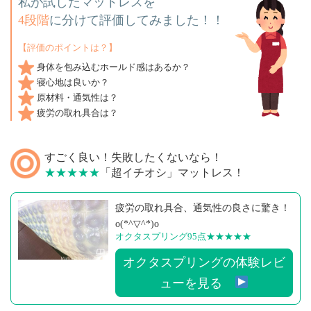
私が試したマットレスを
4段階
に分けて評価してみました！！
【評価のポイントは？】
身体を包み込むホールド感はあるか？
寝心地は良いか？
原材料・通気性は？
疲労の取れ具合は？
すごく良い！失敗したくないなら！
★★★★★
「超イチオシ」マットレス！
疲労の取れ具合、通気性の良さに驚き！
o(*^▽^*)o
オクタスプリング95点
★★★★★
オクタスプリングの体験レビ
ューを見る