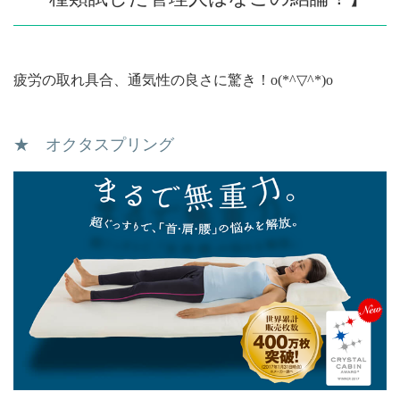
疲労の取れ具合、通気性の良さに驚き！o(*^▽^*)o
★ オクタスプリング