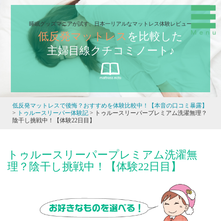
睡眠グッズマニアが試す、日本一リアルなマットレス体験レビュー
低反発マットレス
を比較した
主婦目線クチコミノート♪
低反発マットレスで後悔？おすすめを体験比較中！【本音の口コミ暴露】
>
トゥルースリーパー体験記
>
トゥルースリーパープレミアム洗濯無理？
陰干し挑戦中！【体験22日目】
トゥルースリーパープレミアム洗濯無
理？陰干し挑戦中！【体験22日目】