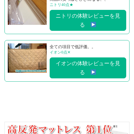
ニトリ40点
★
ニトリの体験レビューを見
る
全ての項目で低評価。。
イオン0点
✕
イオンの体験レビューを見
る