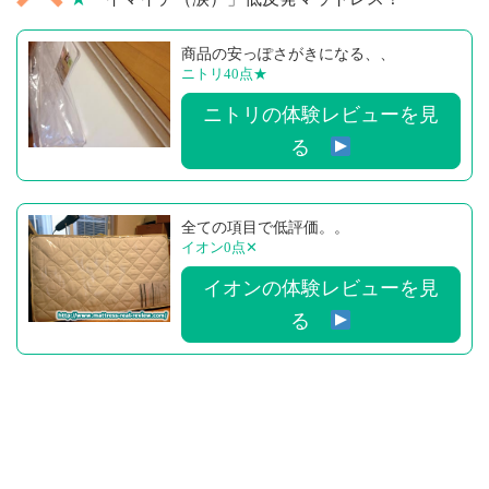
商品の安っぽさがきになる、、
ニトリ40点
★
ニトリの体験レビューを見
る
全ての項目で低評価。。
イオン0点
✕
イオンの体験レビューを見
る