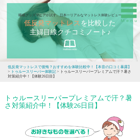
睡眠グッズマニアが試す、日本一リアルなマットレス体験レビュー
低反発マットレス
を比較した
主婦目線クチコミノート♪
低反発マットレスで後悔？おすすめを体験比較中！【本音の口コミ暴露】
>
トゥルースリーパー体験記
>
トゥルースリーパープレミアムで汗？暑さ
対策紹介中！【体験26日目】
トゥルースリーパープレミアムで汗？暑
さ対策紹介中！【体験26日目】