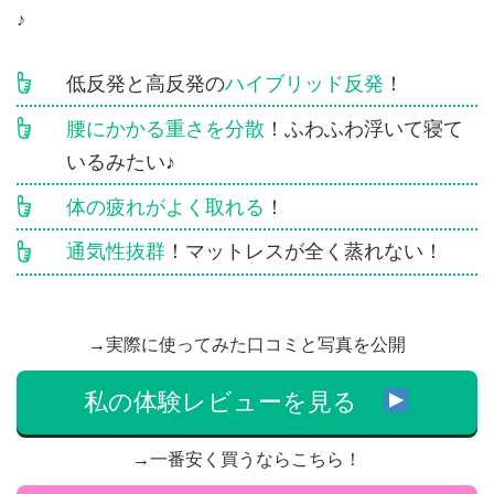
♪
低反発と高反発の
ハイブリッド反発
！
腰にかかる重さを分散
！ふわふわ浮いて寝て
いるみたい♪
体の疲れがよく取れる
！
通気性抜群
！マットレスが全く蒸れない！
→実際に使ってみた口コミと写真を公開
私の体験レビューを見る
→一番安く買うならこちら！