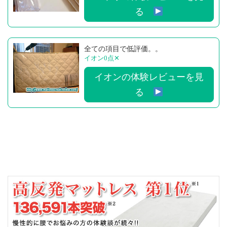
る
全ての項目で低評価。。
イオン0点
✕
イオンの体験レビューを見
る