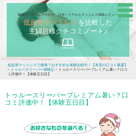
睡眠グッズマニアが試す、日本一リアルなマットレス体験レビュー
低反発マットレス
を比較した
主婦目線クチコミノート♪
低反発マットレスで後悔？おすすめを体験比較中！【本音の口コミ暴露】
>
トゥルースリーパー体験記
>
トゥルースリーパープレミアム暑い？口コ
ミ評価中！【体験五日目】
トゥルースリーパープレミアム暑い？口
コミ評価中！【体験五日目】