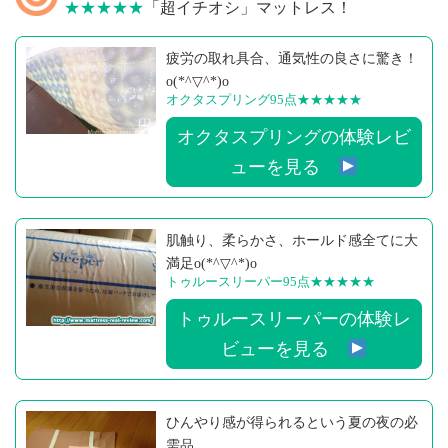
★★★★★
「超イチオシ」マットレス！
疲労の取れ具合、通気性の良さに驚き！
o(*^▽^*)o
オクタスプリング95点
★★★★★
オクタスプリングの体験レビ
ューを見る
肌触り、柔らかさ、ホールド感全てに大
満足o(*^▽^*)o
トゥルースリーパー95点
★★★★★
トゥルースリーパーの体験レ
ビューを見る
ひんやり感が得られるという夏の夜の必
需品